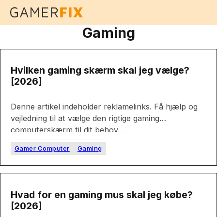
Gaming
20/03/2026
Hvilken gaming skærm skal jeg vælge?
[2026]
Denne artikel indeholder reklamelinks. Få hjælp og
vejledning til at vælge den rigtige gaming
computerskærm til dit behov.…
Gamer Computer
Gaming
20/03/2026
Hvad for en gaming mus skal jeg købe?
[2026]