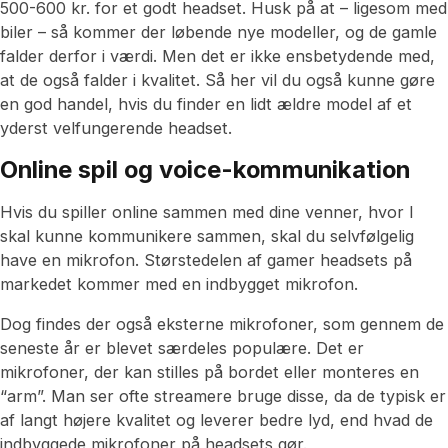
500-600 kr. for et godt headset. Husk på at – ligesom med
biler – så kommer der løbende nye modeller, og de gamle
falder derfor i værdi. Men det er ikke ensbetydende med,
at de også falder i kvalitet. Så her vil du også kunne gøre
en god handel, hvis du finder en lidt ældre model af et
yderst velfungerende headset.
Online spil og voice-kommunikation
Hvis du spiller online sammen med dine venner, hvor I
skal kunne kommunikere sammen, skal du selvfølgelig
have en mikrofon. Størstedelen af gamer headsets på
markedet kommer med en indbygget mikrofon.
Dog findes der også eksterne mikrofoner, som gennem de
seneste år er blevet særdeles populære. Det er
mikrofoner, der kan stilles på bordet eller monteres en
“arm”. Man ser ofte streamere bruge disse, da de typisk er
af langt højere kvalitet og leverer bedre lyd, end hvad de
indbyggede mikrofoner på headsets gør.