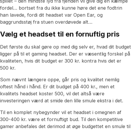
spillet – den mindste lyd fra fjenden vil give dig en kæmpe
fordel… bortset fra du ikke kunne høre det ene fodtrin
han lavede, fordi dit headset var Open Ear, og
baggrundsstøj fra stuen overdøvede alt…
Vælg et headset til en fornuftig pris
Det første du skal gøre op med dig selv er, hvad dit budget
ligger på til et gaming headset. Der er væsentlig forskel på
kvaliteten, hvis dit budget er 300 kr. kontra hvis det er
500 kr.
Som nævnt længere oppe, går pris og kvalitet nemlig
oftest hånd i hånd. Er dit budget på 400 kr., men et
kvalitets headset koster 500, vil det altså være
investeringen værd at smide den lille smule ekstra i det.
Til en komplet nybegynder vil et headset i omegnen af
300-400 kr. være et fornuftigt bud. Til den kompetitive
gamer anbefales det derimod at øge budgettet en smule til