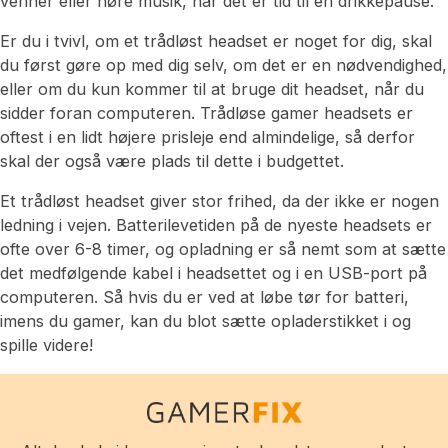
venner eller høre musik, når det er tid til en drikkepause.
Er du i tvivl, om et trådløst headset er noget for dig, skal
du først gøre op med dig selv, om det er en nødvendighed,
eller om du kun kommer til at bruge dit headset, når du
sidder foran computeren. Trådløse gamer headsets er
oftest i en lidt højere prisleje end almindelige, så derfor
skal der også være plads til dette i budgettet.
Et trådløst headset giver stor frihed, da der ikke er nogen
ledning i vejen. Batterilevetiden på de nyeste headsets er
ofte over 6-8 timer, og opladning er så nemt som at sætte
det medfølgende kabel i headsettet og i en USB-port på
computeren. Så hvis du er ved at løbe tør for batteri,
imens du gamer, kan du blot sætte opladerstikket i og
spille videre!