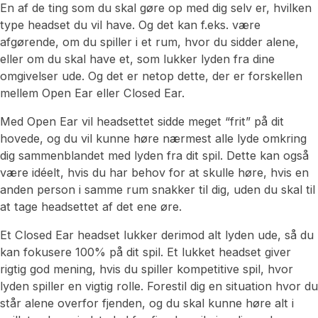
En af de ting som du skal gøre op med dig selv er, hvilken
type headset du vil have. Og det kan f.eks. være
afgørende, om du spiller i et rum, hvor du sidder alene,
eller om du skal have et, som lukker lyden fra dine
omgivelser ude. Og det er netop dette, der er forskellen
mellem Open Ear eller Closed Ear.
Med Open Ear vil headsettet sidde meget “frit” på dit
hovede, og du vil kunne høre nærmest alle lyde omkring
dig sammenblandet med lyden fra dit spil. Dette kan også
være idéelt, hvis du har behov for at skulle høre, hvis en
anden person i samme rum snakker til dig, uden du skal til
at tage headsettet af det ene øre.
Et Closed Ear headset lukker derimod alt lyden ude, så du
kan fokusere 100% på dit spil. Et lukket headset giver
rigtig god mening, hvis du spiller kompetitive spil, hvor
lyden spiller en vigtig rolle. Forestil dig en situation hvor du
står alene overfor fjenden, og du skal kunne høre alt i